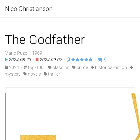
Nico Christianson
The Godfather
Mario Puzo · 1969
2024-08-23
·
2024-09-07
·
·
2024
·
top-100
·
classics
crime
historical-fiction
mystery
novels
thriller